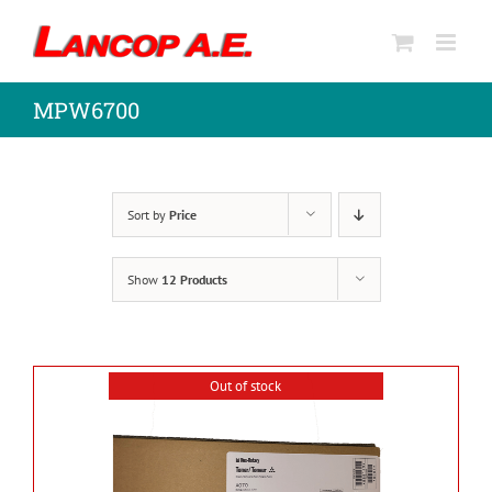
Skip
to
content
MPW6700
Sort by
Price
Show
12 Products
Out of stock