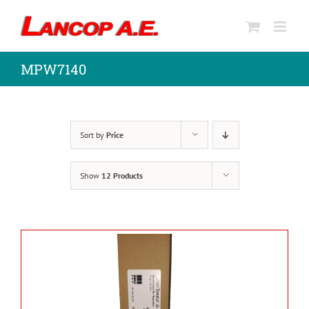
Skip
to
content
MPW7140
Sort by
Price
Show
12 Products