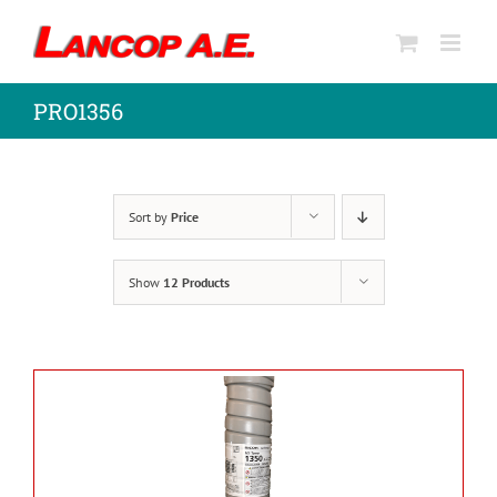
Skip
to
content
PRO1356
Sort by
Price
Show
12 Products