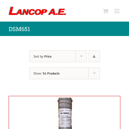
Skip
to
content
DSM651
Sort by
Price
Show
36 Products